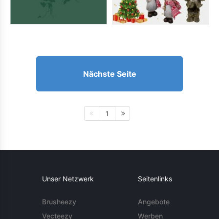
Nächste Seite
1
Unser Netzwerk
Seitenlinks
Brusheezy
Angebote
Vecteezy
Werben