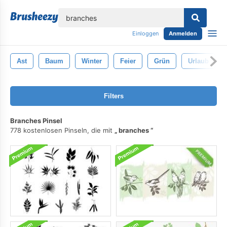
lose
Einloggen
Anmelden
Ast
Baum
Winter
Feier
Grün
Urlaub
Filters
Branches Pinsel
778 kostenlosen Pinseln, die mit
branches