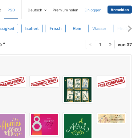
Anmelden
o
PSD
Deutsch
Premium holen
Einloggen
ssigkeit
Isoliert
Frisch
Rein
Wasser
Fließen
to
von 37
1