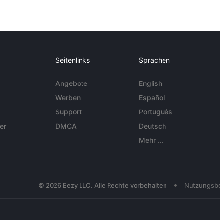
Seitenlinks
Sprachen
Angebote
English
Werben
Español
Support
Português
er
DMCA
Deutsch
Mehr ...
•
© 2026 Eezy LLC. Alle Rechte vorbehalten
Nutzungsb