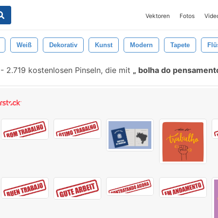
Vektoren
Fotos
Vide
Weiß
Dekorativ
Kunst
Modern
Tapete
Flü
-
2.719 kostenlosen Pinseln, die mit
bolha do pensamen