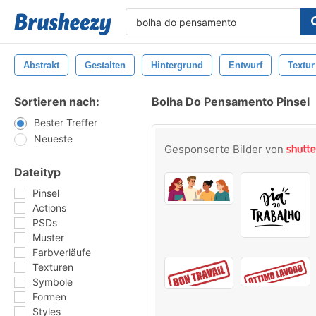
Abstrakt
Gestalten
Hintergrund
Entwurf
Textur
Sortieren nach:
Bolha Do Pensamento Pinsel
Bester Treffer
Neueste
Gesponserte Bilder von
Dateityp
Pinsel
Actions
PSDs
Muster
Farbverläufe
Texturen
Symbole
Formen
Styles