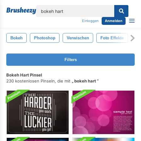
lose
Einloggen
Anmelden
Bokeh
Photoshop
Verwischen
Foto Effekte
Fot
Filters
Bokeh Hart Pinsel
230 kostenlosen Pinseln, die mit
bokeh hart