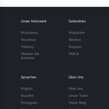
Unser Netzwerk
Seitenlinks
Brusheezy
Angebote
Vecteezy
Werben
Videezy
Support
Werden Sie
DMCA
Anbieter
Sprachen
Über Uns
English
Über uns
Español
Unser Team
Português
Unser Blog