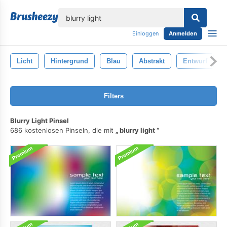
lose
Einloggen
Anmelden
Licht
Hintergrund
Blau
Abstrakt
Entwurf
Filters
Blurry Light Pinsel
686 kostenlosen Pinseln, die mit
blurry light