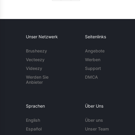
Unser Netzwerk
Seitenlinks
Brusheezy
Angebote
Vecteezy
Werben
Videezy
Support
Werden Sie
DMCA
Anbieter
Sprachen
Über Uns
English
Über uns
Español
Unser Team