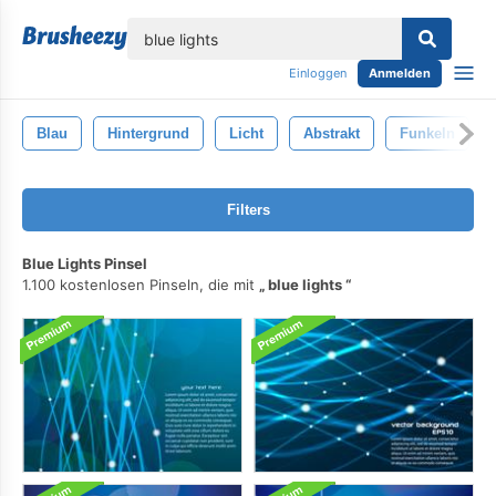
lose
Einloggen
Anmelden
Blau
Hintergrund
Licht
Abstrakt
Funkeln
Filters
Blue Lights Pinsel
1.100 kostenlosen Pinseln, die mit
blue lights