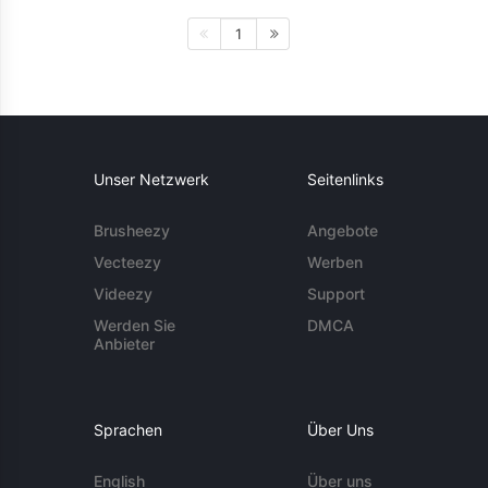
1
Unser Netzwerk
Seitenlinks
Brusheezy
Angebote
Vecteezy
Werben
Videezy
Support
Werden Sie
DMCA
Anbieter
Sprachen
Über Uns
English
Über uns