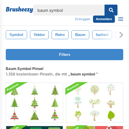
lose
Einloggen
Anmelden
Symbol
Vektor
Retro
Baum
Isoliert
Dekor
Filters
Baum Symbol Pinsel
1.356 kostenlosen Pinseln, die mit
baum symbol