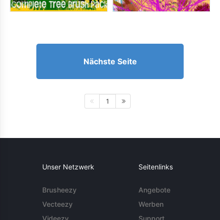
Nächste Seite
1
Unser Netzwerk
Seitenlinks
Brusheezy
Angebote
Vecteezy
Werben
Videezy
Support