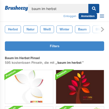
lose
Einloggen
Anmelden
Herbst
Natur
Weiß
Winter
Baum
Blitz
Filters
Baum Im Herbst Pinsel
595 kostenlosen Pinseln, die mit
baum im herbst