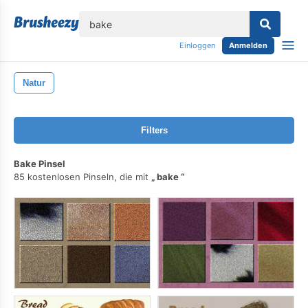
lose
Einloggen
Anmelden
Natur
Filters
Bake Pinsel
85 kostenlosen Pinseln, die mit
bake