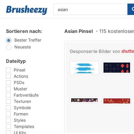
Sortieren nach:
Asian Pinsel
-
115 kostenlosen
Bester Treffer
Neueste
Gesponserte Bilder von
Dateityp
Pinsel
Actions
PSDs
Muster
Farbverläufe
Texturen
Symbole
Formen
Styles
Templates
Ui Kits