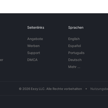
Seitenlinks
Sprachen
Angebote
English
Werben
Español
Support
Português
er
DMCA
Deutsch
Mehr ...
•
© 2026 Eezy LLC. Alle Rechte vorbehalten
Nutzungsb