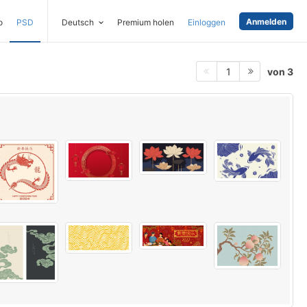
Anmelden
o
PSD
Deutsch
Premium holen
Einloggen
von 3
1