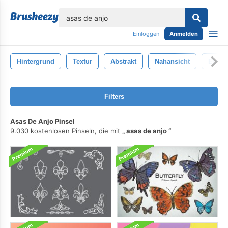
lose
Einloggen
Anmelden
Hintergrund
Textur
Abstrakt
Nahansicht
Entwu
Filters
Asas De Anjo Pinsel
9.030 kostenlosen Pinseln, die mit
asas de anjo