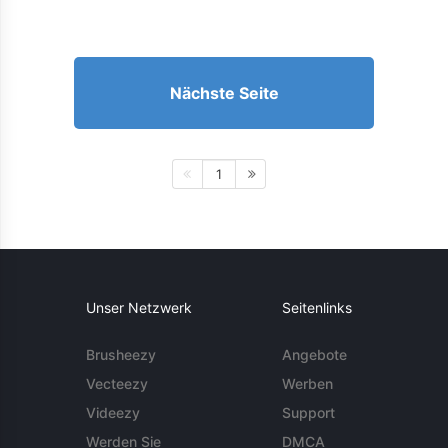
Nächste Seite
1
Unser Netzwerk
Seitenlinks
Brusheezy
Angebote
Vecteezy
Werben
Videezy
Support
Werden Sie
DMCA