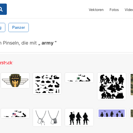
Vektoren
Fotos
Vide
g
Panzer
 Pinseln, die mit
army