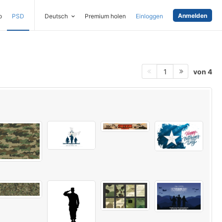
Anmelden
o
PSD
Deutsch
Premium holen
Einloggen
von 4
1