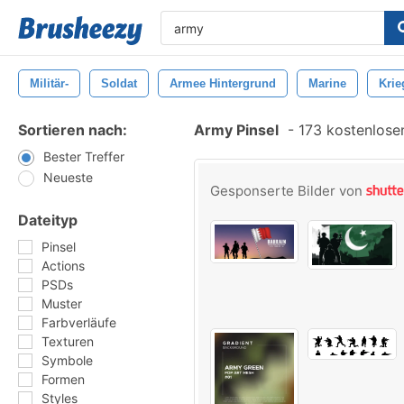
Militär-
Soldat
Armee Hintergrund
Marine
Krie
Sortieren nach:
Army Pinsel
-
173 kostenlosen
Bester Treffer
Neueste
Gesponserte Bilder von
Dateityp
Pinsel
Actions
PSDs
Muster
Farbverläufe
Texturen
Symbole
Formen
Styles