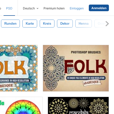
Anmelden
o
PSD
Deutsch
Premium holen
Einloggen
Runden
Karte
Kreis
Dekor
Henna
Orient