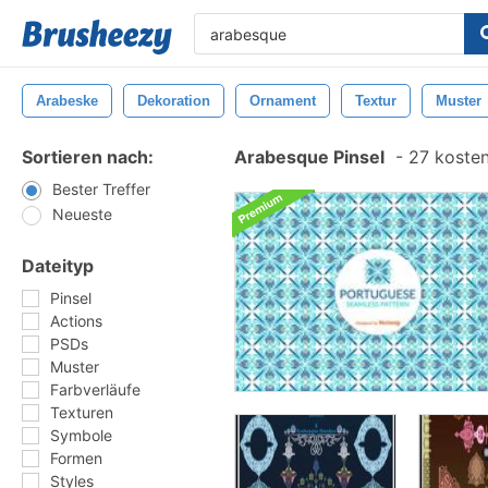
Arabeske
Dekoration
Ornament
Textur
Muster
Sortieren nach:
Arabesque Pinsel
-
27 kosten
Bester Treffer
Neueste
Dateityp
Pinsel
Actions
PSDs
Muster
Farbverläufe
Texturen
Symbole
Formen
Styles