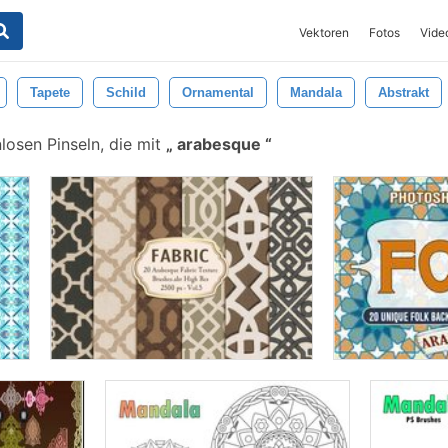
Vektoren
Fotos
Vide
Tapete
Schild
Ornamental
Mandala
Abstrakt
losen Pinseln, die mit
arabesque