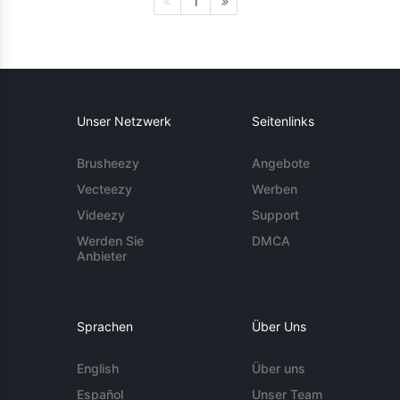
1
Unser Netzwerk
Seitenlinks
Brusheezy
Angebote
Vecteezy
Werben
Videezy
Support
Werden Sie
DMCA
Anbieter
Sprachen
Über Uns
English
Über uns
Español
Unser Team