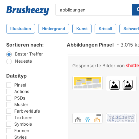
Illustration
Hintergrund
Kunst
Kristall
Schwerk
Sortieren nach:
Abbildungen Pinsel
-
3.015 ko
Bester Treffer
Neueste
Gesponserte Bilder von
Dateityp
Pinsel
Actions
PSDs
Muster
Farbverläufe
Texturen
Symbole
Formen
Styles