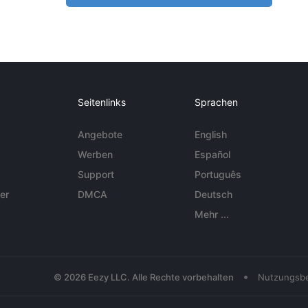
Seitenlinks
Sprachen
Angebote
English
Werben
Español
Support
Português
er
DMCA
Deutsch
Mehr ...
•
© 2026 Eezy LLC. Alle Rechte vorbehalten
Nutzungsb