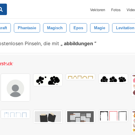
Vektoren
Fotos
Vide
raft
Phantasie
Magisch
Epos
Magie
Levitation
stenlosen Pinseln, die mit
abbildungen