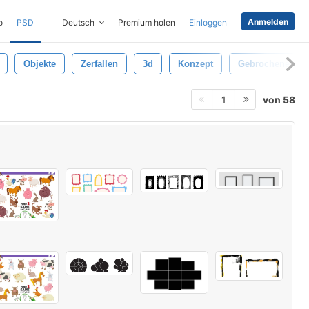
Anmelden
o
PSD
Deutsch
Premium holen
Einloggen
Objekte
Zerfallen
3d
Konzept
Gebrochene
von 58
1