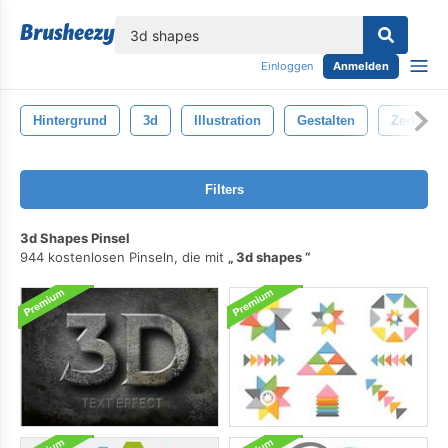
lose
Einloggen
Anmelden
Hintergrund
3d
Illustration
Gestalten
Zerfall
Filters
3d Shapes Pinsel
944 kostenlosen Pinseln, die mit
3d shapes