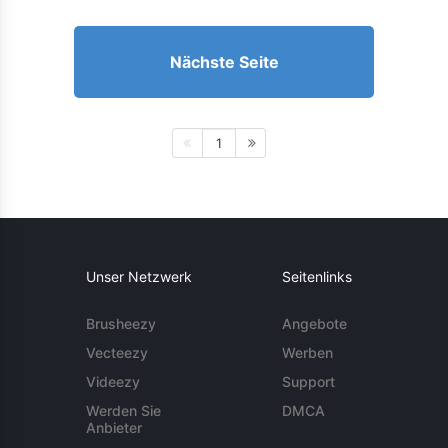
Nächste Seite
1
Unser Netzwerk
Seitenlinks
Brusheezy
Angebote
Vecteezy
Werben
Videezy
Support
Werden Sie
DMCA
Anbieter