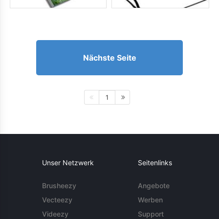
Nächste Seite
1
Unser Netzwerk
Seitenlinks
Brusheezy
Angebote
Vecteezy
Werben
Videezy
Support