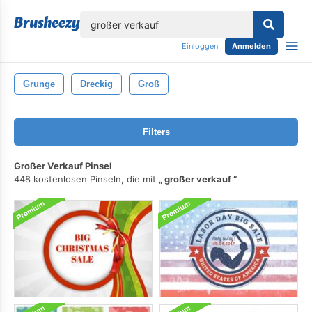
lose
Einloggen
Anmelden
Grunge
Dreckig
Groß
Filters
Großer Verkauf Pinsel
448 kostenlosen Pinseln, die mit
großer verkauf