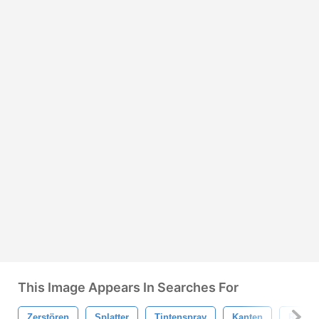
This Image Appears In Searches For
Zerstören
Splatter
Tintenspray
Kanten
Riss