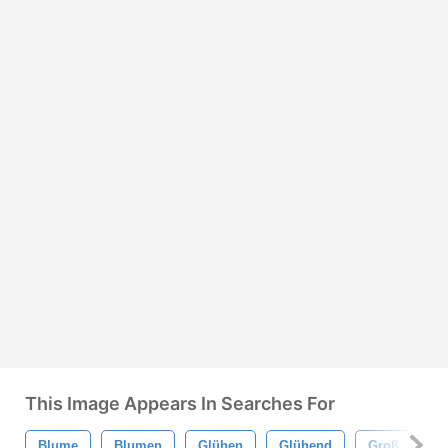
This Image Appears In Searches For
Blume
Blumen
Glühen
Glühend
Groß
Bl