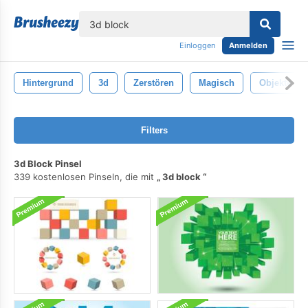
lose
Einloggen
Anmelden
Hintergrund
3d
Zerstören
Magisch
Objekte
Filters
3d Block Pinsel
339 kostenlosen Pinseln, die mit
3d block