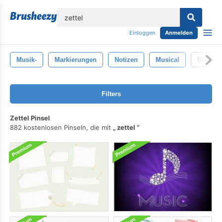
lose
Einloggen
Anmelden
Musik-
Markierungen
Notizen
Musical
Blatt
Filters
Zettel Pinsel
882 kostenlosen Pinseln, die mit
zettel