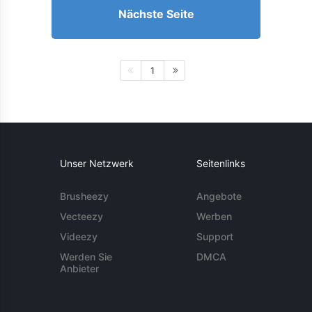
Nächste Seite
1
Unser Netzwerk
Seitenlinks
Brusheezy
Angebote
Vecteezy
Werben
Videezy
Support
Werden Sie
DMCA
Anbieter