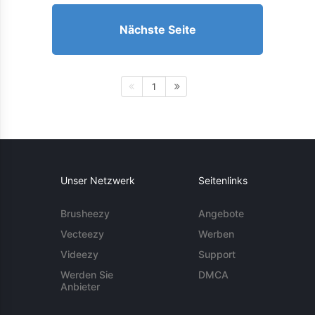
Nächste Seite
1
Unser Netzwerk
Seitenlinks
Brusheezy
Angebote
Vecteezy
Werben
Videezy
Support
Werden Sie
DMCA
Anbieter