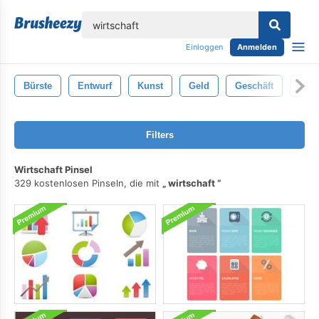
lose
Einloggen
Anmelden
Bürste
Entwurf
Kunst
Geld
Geschäft
Fin
Filters
Wirtschaft Pinsel
329 kostenlosen Pinseln, die mit
wirtschaft