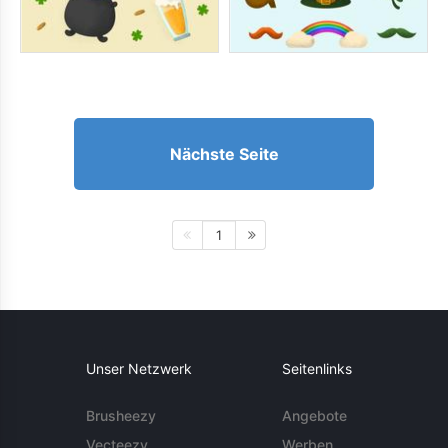
Nächste Seite
1
Unser Netzwerk
Seitenlinks
Brusheezy
Angebote
Vecteezy
Werben