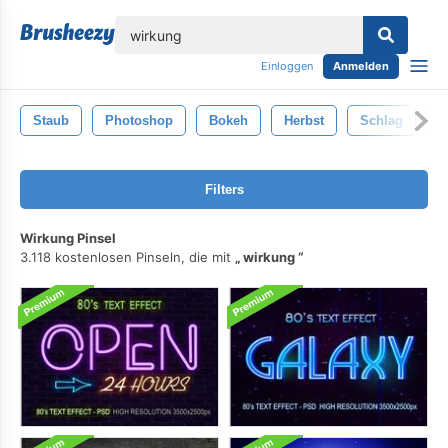
lose
Einloggen
Anmelden
Staub
Photoshop
Bokeh
Herbst
Schlag
R
Filters
Wirkung Pinsel
3.118 kostenlosen Pinseln, die mit
wirkung