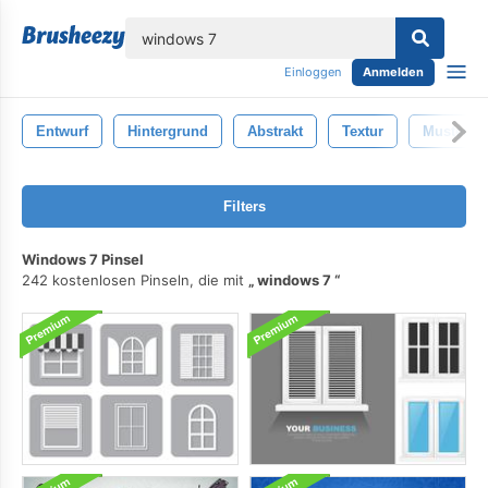
lose
Einloggen
Anmelden
Entwurf
Hintergrund
Abstrakt
Textur
Muster
Filters
Windows 7 Pinsel
242 kostenlosen Pinseln, die mit
windows 7