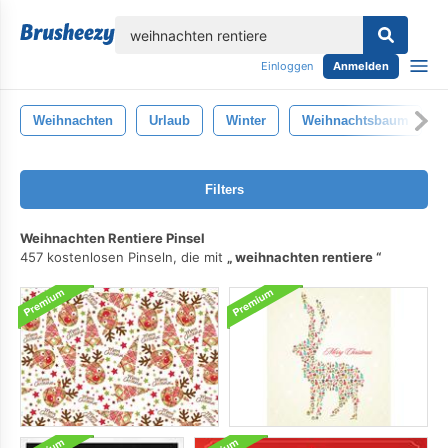
lose
Einloggen
Anmelden
Weihnachten
Urlaub
Winter
Weihnachtsbaum
Filters
Weihnachten Rentiere Pinsel
457 kostenlosen Pinseln, die mit
weihnachten rentiere