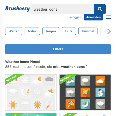
lose
Einloggen
Anmelden
Wetter
Natur
Regen
Blitz
Himmel
Weiß
Filters
Weather Icons Pinsel
853 kostenlosen Pinseln, die mit
weather icons