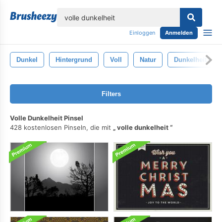
lose
Einloggen
Anmelden
Dunkel
Hintergrund
Voll
Natur
Dunkelheit
Filters
Volle Dunkelheit Pinsel
428 kostenlosen Pinseln, die mit
volle dunkelheit