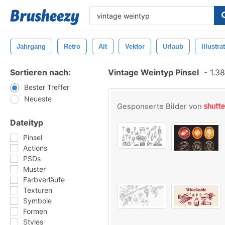
Jahrgang
Retro
Alt
Vektor
Urlaub
Illustra
Sortieren nach:
Vintage Weintyp Pinsel
-
1.38
Bester Treffer
Neueste
Gesponserte Bilder von
Dateityp
Pinsel
Actions
PSDs
Muster
Farbverläufe
Texturen
Symbole
Formen
Styles