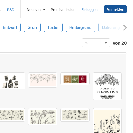
Anmelden
o
PSD
Deutsch
Premium holen
Einloggen
Entwurf
Grün
Textur
Hintergrund
Datierung
E
von 20
1