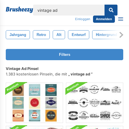
lose
Einloggen
Anmelden
Jahrgang
Retro
Alt
Entwurf
Hintergrund
Filters
Vintage Ad Pinsel
1.383 kostenlosen Pinseln, die mit
vintage ad