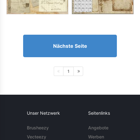
Nächste Seite
1
Unser Netzwerk
Seitenlinks
Brusheezy
Angebote
Vecteezy
Werben