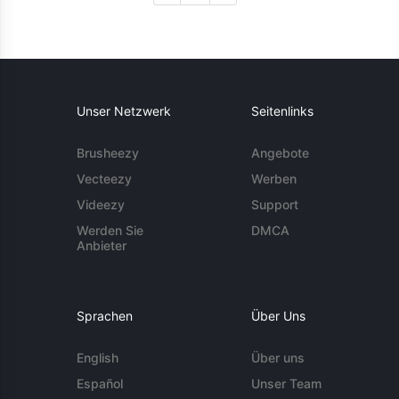
Unser Netzwerk
Seitenlinks
Brusheezy
Angebote
Vecteezy
Werben
Videezy
Support
Werden Sie
DMCA
Anbieter
Sprachen
Über Uns
English
Über uns
Español
Unser Team