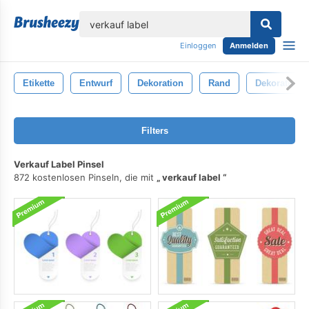
lose
Einloggen
Anmelden
Etikette
Entwurf
Dekoration
Rand
Dekorativ
Filters
Verkauf Label Pinsel
872 kostenlosen Pinseln, die mit
verkauf label