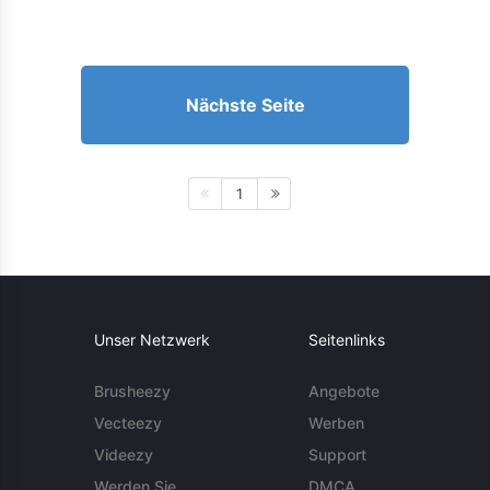
Nächste Seite
1
Unser Netzwerk
Seitenlinks
Brusheezy
Angebote
Vecteezy
Werben
Videezy
Support
Werden Sie
DMCA