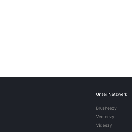
Unser Netzwerk
Brusheezy
Vecteezy
Videezy