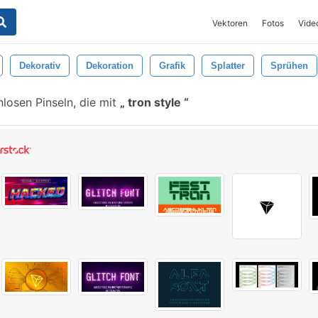
Vektoren
Fotos
Vide
Dekorativ
Dekoration
Grafik
Splatter
Sprühen
losen Pinseln, die mit
tron style