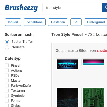
Isoliert
Schablone
Gestalten
Stil
Hintergrund
Sortieren nach:
Tron Style Pinsel
-
732 kosten
Bester Treffer
Neueste
Gesponserte Bilder von
Dateityp
Pinsel
Actions
PSDs
Muster
Farbverläufe
Texturen
Symbole
Formen
Styles