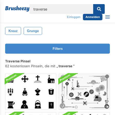
lose
Einloggen
Anmelden
Kreuz
Grunge
Filters
Traverse Pinsel
62 kostenlosen Pinseln, die mit
traverse