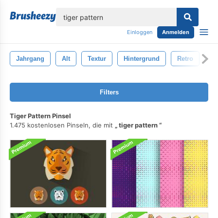
lose
Einloggen
Anmelden
Jahrgang
Alt
Textur
Hintergrund
Retro
De
Filters
Tiger Pattern Pinsel
1.475 kostenlosen Pinseln, die mit
tiger pattern