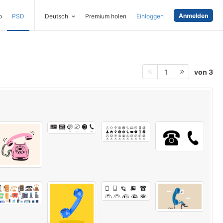
Anmelden
o
PSD
Deutsch
Premium holen
Einloggen
von 3
1