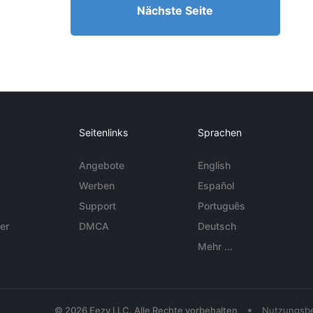
Nächste Seite
Seitenlinks
Sprachen
Angebote
English
Werben
Español
Support
Português
er
DMCA
Deutsch
Mehr ...
•
© 2026 Eezy LLC. Alle Rechte vorbehalten
Nutzungsb