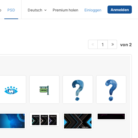
Anmelden
o
PSD
Deutsch
Premium holen
Einloggen
von 2
1