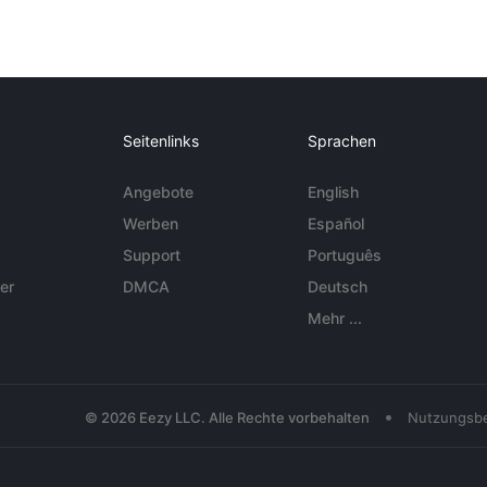
Seitenlinks
Sprachen
Angebote
English
Werben
Español
Support
Português
er
DMCA
Deutsch
Mehr ...
•
© 2026 Eezy LLC. Alle Rechte vorbehalten
Nutzungsb