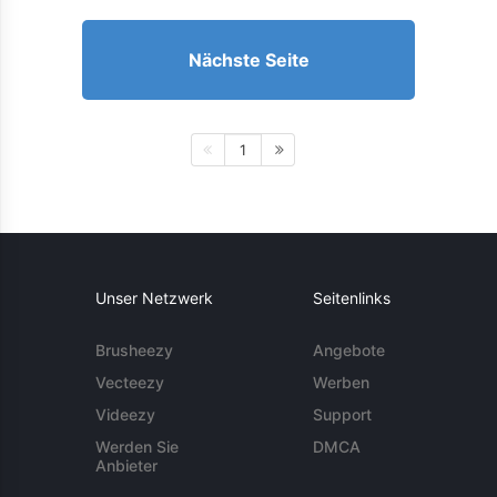
Nächste Seite
1
Unser Netzwerk
Seitenlinks
Brusheezy
Angebote
Vecteezy
Werben
Videezy
Support
Werden Sie
DMCA
Anbieter