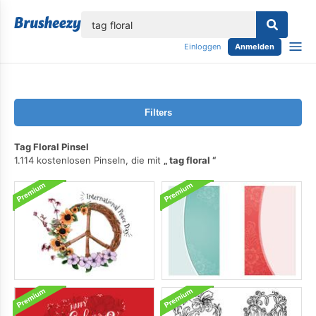
lose
Einloggen
Anmelden
Filters
Tag Floral Pinsel
1.114 kostenlosen Pinseln, die mit
tag floral