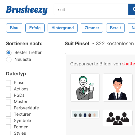
Blau
Erfolg
Hintergrund
Zimmer
Bereit
N
Sortieren nach:
Suit Pinsel
-
322 kostenlosen 
Bester Treffer
Neueste
Gesponserte Bilder von
Dateityp
Pinsel
Actions
PSDs
Muster
Farbverläufe
Texturen
Symbole
Formen
Styles