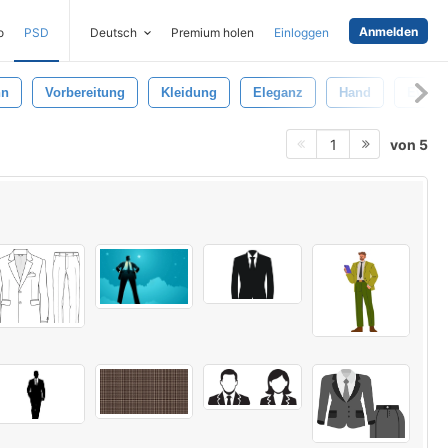
Anmelden
o
PSD
Deutsch
Premium holen
Einloggen
nn
Vorbereitung
Kleidung
Eleganz
Hand
Event
von 5
1