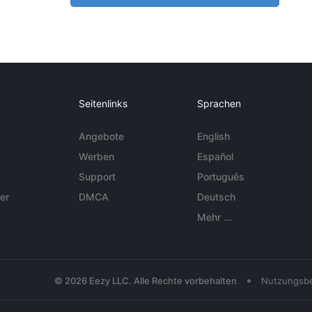
Seitenlinks
Sprachen
Angebote
English
Werben
Español
Support
Português
er
DMCA
Deutsch
Mehr ...
•
© 2026 Eezy LLC. Alle Rechte vorbehalten
Nutzungsb