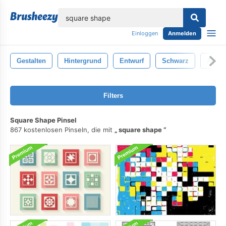
lose
Einloggen
Anmelden
Gestalten
Hintergrund
Entwurf
Schwarz
Abstr
Filters
Square Shape Pinsel
867 kostenlosen Pinseln, die mit
square shape