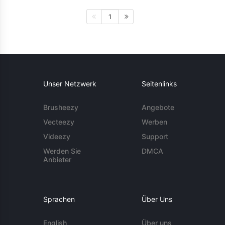
1
Unser Netzwerk
Seitenlinks
Brusheezy
Angebote
Vecteezy
Werben
Videezy
Support
Werden Sie
DMCA
Anbieter
Sprachen
Über Uns
English
Über uns