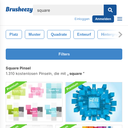
lose
Einloggen
Anmelden
Platz
Muster
Quadrate
Entwurf
Hintergrund
Filters
Square Pinsel
1.310 kostenlosen Pinseln, die mit
square