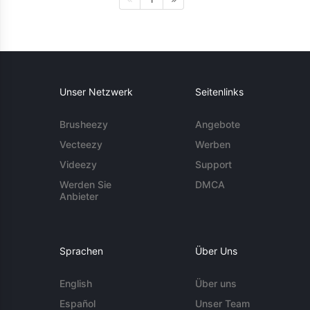
Unser Netzwerk
Seitenlinks
Brusheezy
Angebote
Vecteezy
Werben
Videezy
Support
Werden Sie
DMCA
Anbieter
Sprachen
Über Uns
English
Über uns
Español
Unser Team