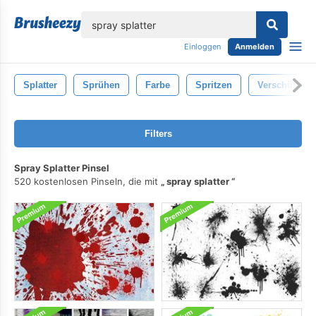
lose
Einloggen
Anmelden
Splatter
Sprühen
Farbe
Spritzen
Verschütten
Filters
Spray Splatter Pinsel
520 kostenlosen Pinseln, die mit
spray splatter