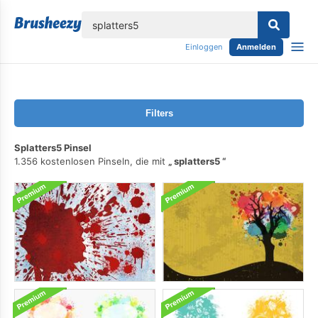
lose
Einloggen
Anmelden
Filters
Splatters5 Pinsel
1.356 kostenlosen Pinseln, die mit
splatters5