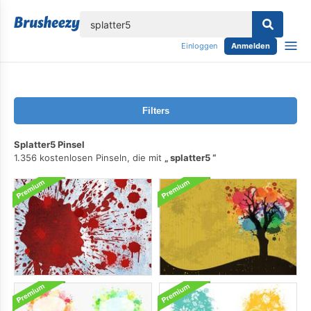
lose
Einloggen
Anmelden
Filters
Splatter5 Pinsel
1.356 kostenlosen Pinseln, die mit
splatter5