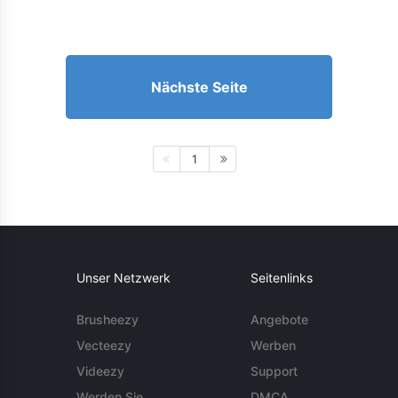
Nächste Seite
1
Unser Netzwerk
Seitenlinks
Brusheezy
Angebote
Vecteezy
Werben
Videezy
Support
Werden Sie
DMCA