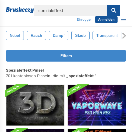
lose
Einloggen
Anmelden
Nebel
Rauch
Dampf
Staub
Transparent
B
Filters
Spezialeffekt Pinsel
701 kostenlosen Pinseln, die mit
spezialeffekt