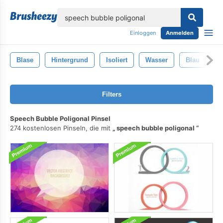
lose
Einloggen
Anmelden
Blase
Hintergrund
Isoliert
Wasser
Blau
F
Filters
Speech Bubble Poligonal Pinsel
274 kostenlosen Pinseln, die mit
speech bubble poligonal