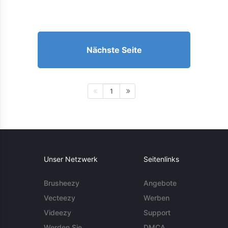
Nächste Seite
1
Unser Netzwerk
Seitenlinks
Brusheezy
Angebote
Vecteezy
Werben
Videezy
Support
Werden Sie
DMCA