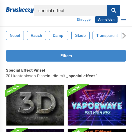
lose
Einloggen
Anmelden
Nebel
Rauch
Dampf
Staub
Transparent
B
Filters
Special Effect Pinsel
701 kostenlosen Pinseln, die mit
special effect