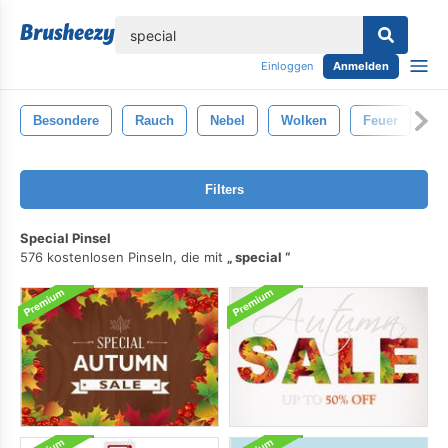
lose
Einloggen
Anmelden
Besondere
Rauch
Nebel
Wolken
Feuer
Tr
Filters
Special Pinsel
576 kostenlosen Pinseln, die mit
special