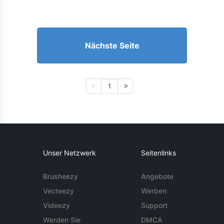
Nächste Seite
1
Unser Netzwerk
Seitenlinks
Brusheezy
Angebote
Vecteezy
Werben
Videezy
Support
Werden Sie
DMCA