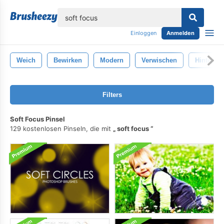
lose
Einloggen
Anmelden
Weich
Bewirken
Modern
Verwischen
Hintergr
Filters
Soft Focus Pinsel
129 kostenlosen Pinseln, die mit
soft focus