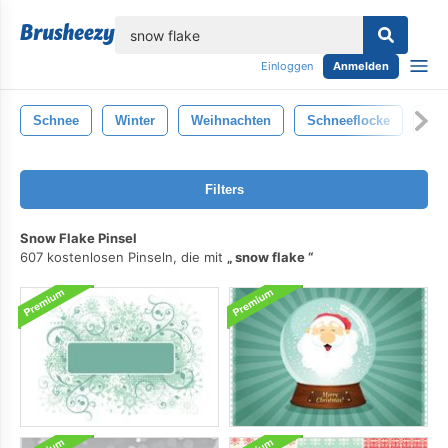
lose
Einloggen
Anmelden
Schnee
Winter
Weihnachten
Schneeflocke
Url
Filters
Snow Flake Pinsel
607 kostenlosen Pinseln, die mit
snow flake