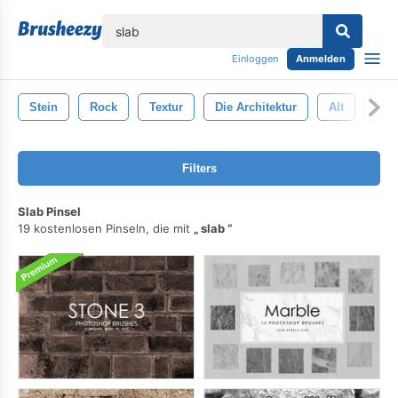
lose
Einloggen
Anmelden
Stein
Rock
Textur
Die Architektur
Alt
Bra
Filters
Slab Pinsel
19 kostenlosen Pinseln, die mit
slab