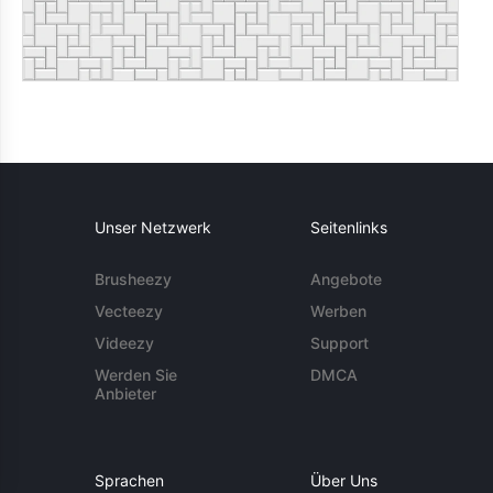
Unser Netzwerk
Seitenlinks
Brusheezy
Angebote
Vecteezy
Werben
Videezy
Support
Werden Sie
DMCA
Anbieter
Sprachen
Über Uns